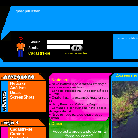
Espaço publicitário
Espaço publicit
Screensho
::
::Notícias
Notícias
::
»
Novo Battlefield será focado em ficção,
Análises
mas com armas realistas
::
»
Série de sucesso na TV se tornará jogo
Dicas
::
em 2006
ScreenShots
::
»
Quake 4 ganha expansão gratuita para
PC
»
Harry Potter e o Cálice de Fogo
»
Comande e conquiste no novo pacote
de jogos da EA
»
Novo período para os jogadores de
Priston!
::Dicas
Cadastre-se
::
Você está precisando de uma
Cupido
::
força no game?