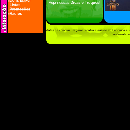
Dolls Maker
::
Veja nossas
Dicas e Truques
!
Listas
::
Promoções
::
Rádios
::
Antes de comprar um game, confira a análise do Labomba e fi
realmente v