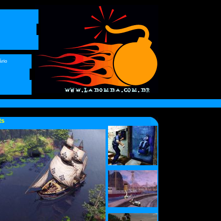
ário
ts