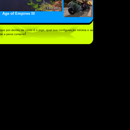
Age of Empires III
que por dentro de como é o jogo, qual sua configuração mínima e se
!
ale a pena comprar