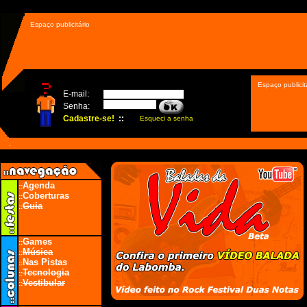
Espaço publicitário
Espaço publicit
.
Agenda
::
Coberturas
::
Guia
::
Games
::
Música
::
Nas Pistas
::
Tecnologia
::
Vestibular
::