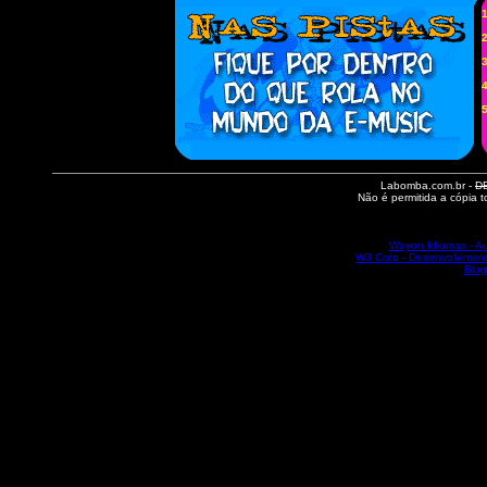
Labomba.com.br -
D
Não é permitida a cópia t
Wayon Idiomas - Au
W3 Corp - Desenvolvimento
Blog