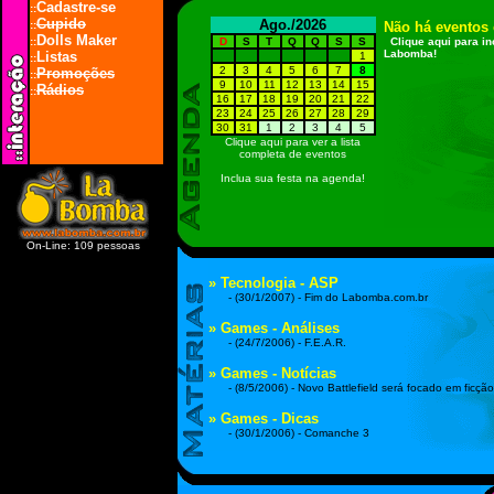
Cadastre-se
::
Cupido
Ago./2026
::
Dolls Maker
::
D
S
T
Q
Q
S
S
Listas
1
::
2
3
4
5
6
7
8
Promoções
::
9
10
11
12
13
14
15
Rádios
::
16
17
18
19
20
21
22
23
24
25
26
27
28
29
30
31
1
2
3
4
5
Clique aqui para ver a lista
completa de eventos
Inclua sua festa na agenda!
On-Line: 109 pessoas