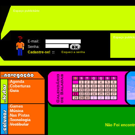
Espaço publicitário
Espaço publicit
D
S
T
Q
Q
S
S
Agenda
::
1
2
3
4
5
6
Coberturas
7
8
9
10
11
12
13
::
Guia
14
15
16
17
18
19
20
::
21
22
23
24
25
26
27
28
29
30
1
2
3
4
Games
::
Música
::
Nas Pistas
::
Tecnologia
::
Vestibular
Não Foi encont
::