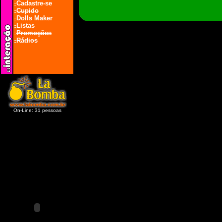
Cadastre-se
::
Cupido
::
Dolls Maker
::
Listas
::
Promoções
::
Rádios
::
On-Line: 31 pessoas