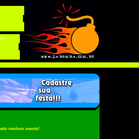
ário
rado nenhum evento!